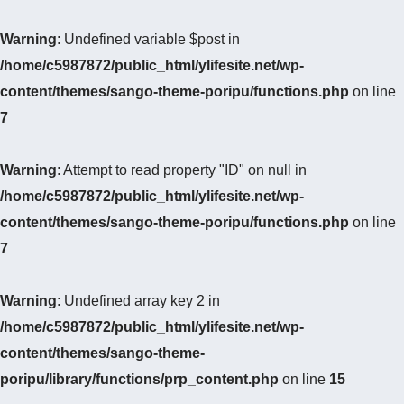
Warning
: Undefined variable $post in
/home/c5987872/public_html/ylifesite.net/wp-
content/themes/sango-theme-poripu/functions.php
on line
7
Warning
: Attempt to read property "ID" on null in
/home/c5987872/public_html/ylifesite.net/wp-
content/themes/sango-theme-poripu/functions.php
on line
7
Warning
: Undefined array key 2 in
/home/c5987872/public_html/ylifesite.net/wp-
content/themes/sango-theme-
poripu/library/functions/prp_content.php
on line
15