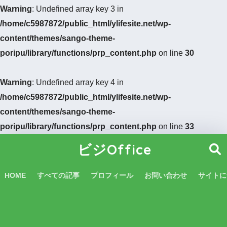
Warning
: Undefined array key 3 in
/home/c5987872/public_html/ylifesite.net/wp-
content/themes/sango-theme-
poripu/library/functions/prp_content.php
on line
30
Warning
: Undefined array key 4 in
/home/c5987872/public_html/ylifesite.net/wp-
content/themes/sango-theme-
poripu/library/functions/prp_content.php
on line
33
ビジOffice
HOME
すべての記事
プロフィール
お問い合わせ
サイトに