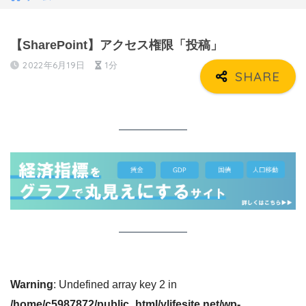
【SharePoint】アクセス権限「投稿」
2022年6月19日
1分
Warning
: Undefined array key 2 in
/home/c5987872/public_html/ylifesite.net/wp-