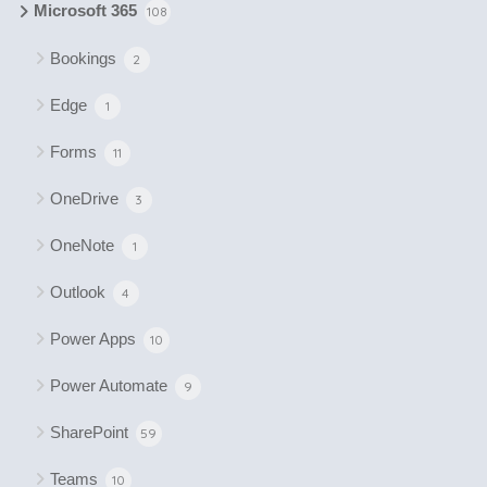
Microsoft 365
108
Bookings
2
Edge
1
Forms
11
OneDrive
3
OneNote
1
Outlook
4
Power Apps
10
Power Automate
9
SharePoint
59
Teams
10