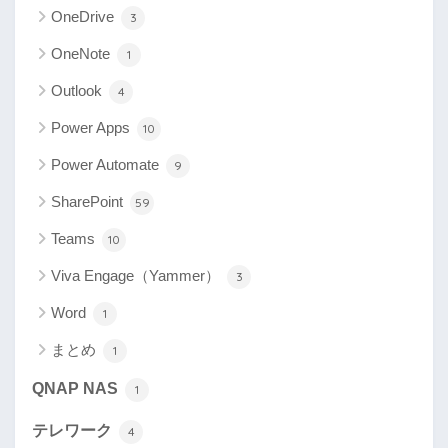
OneDrive
3
OneNote
1
Outlook
4
Power Apps
10
Power Automate
9
SharePoint
59
Teams
10
Viva Engage（Yammer）
3
Word
1
まとめ
1
QNAP NAS
1
テレワーク
4