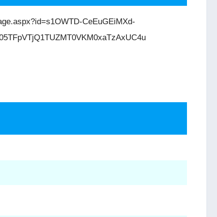
sePage.aspx?id=s1OWTD-CeEuGEiMXd-
05TFpVTjQ1TUZMT0VKM0xaTzAxUC4u