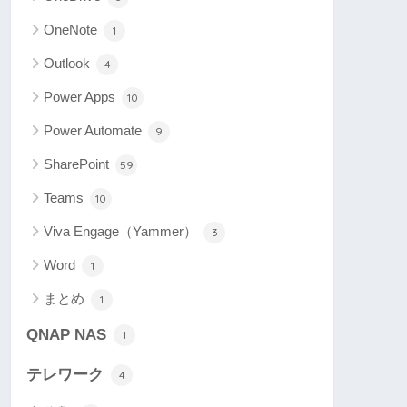
OneNote
1
Outlook
4
Power Apps
10
Power Automate
9
SharePoint
59
Teams
10
Viva Engage（Yammer）
3
Word
1
まとめ
1
QNAP NAS
1
テレワーク
4