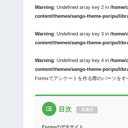
Warning
: Undefined array key 2 in
/home/c
content/themes/sango-theme-poripu/libr
Warning
: Undefined array key 3 in
/home/c
content/themes/sango-theme-poripu/libr
Warning
: Undefined array key 4 in
/home/c
content/themes/sango-theme-poripu/libr
Formsでアンケートを作る際のパーツを
目次
非表示
Formsのデモサイト