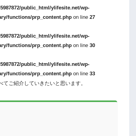
5987872/public_html/ylifesite.net/wp-
ary/functions/prp_content.php
on line
27
5987872/public_html/ylifesite.net/wp-
ary/functions/prp_content.php
on line
30
5987872/public_html/ylifesite.net/wp-
ary/functions/prp_content.php
on line
33
すべてご紹介していきたいと思います。