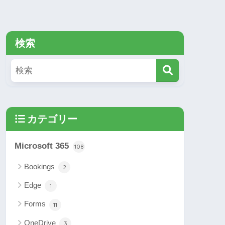
検索
カテゴリー
Microsoft 365
108
Bookings
2
Edge
1
Forms
11
OneDrive
3