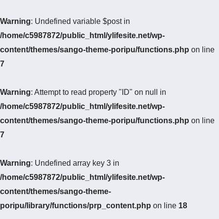
Warning
: Undefined variable $post in
/home/c5987872/public_html/ylifesite.net/wp-
content/themes/sango-theme-poripu/functions.php
on line
7
Warning
: Attempt to read property "ID" on null in
/home/c5987872/public_html/ylifesite.net/wp-
content/themes/sango-theme-poripu/functions.php
on line
7
Warning
: Undefined array key 3 in
/home/c5987872/public_html/ylifesite.net/wp-
content/themes/sango-theme-
poripu/library/functions/prp_content.php
on line
18