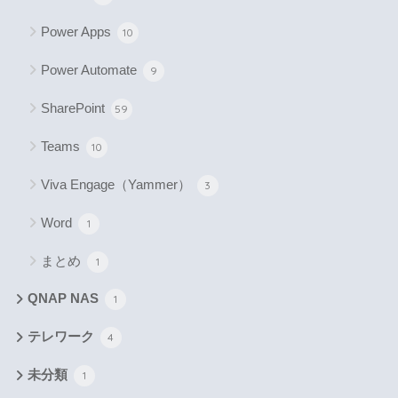
Power Apps
10
Power Automate
9
SharePoint
59
Teams
10
Viva Engage（Yammer）
3
Word
1
まとめ
1
QNAP NAS
1
テレワーク
4
未分類
1