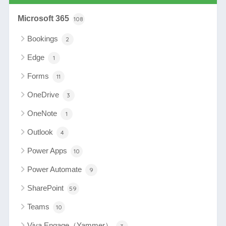
Microsoft 365
108
Bookings
2
Edge
1
Forms
11
OneDrive
3
OneNote
1
Outlook
4
Power Apps
10
Power Automate
9
SharePoint
59
Teams
10
Viva Engage（Yammer）