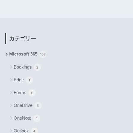
カテゴリー
Microsoft 365
108
Bookings
2
Edge
1
Forms
11
OneDrive
3
OneNote
1
Outlook
4