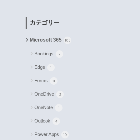
カテゴリー
Microsoft 365
108
Bookings
2
Edge
1
Forms
11
OneDrive
3
OneNote
1
Outlook
4
Power Apps
10