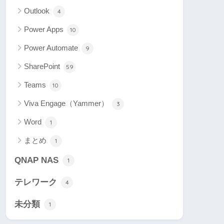
Outlook
4
Power Apps
10
Power Automate
9
SharePoint
59
Teams
10
Viva Engage（Yammer）
3
Word
1
まとめ
1
QNAP NAS
1
テレワーク
4
未分類
1