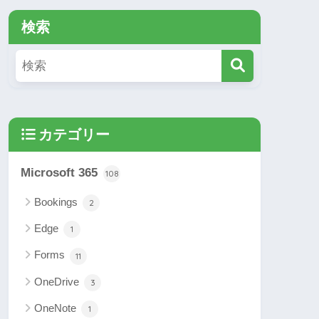
検索
カテゴリー
Microsoft 365
108
Bookings
2
Edge
1
Forms
11
OneDrive
3
OneNote
1